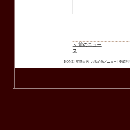
＜ 前のニュー
ス
|
HOME
|
菊華由来
|
お勧め味メニュー
|
季節料