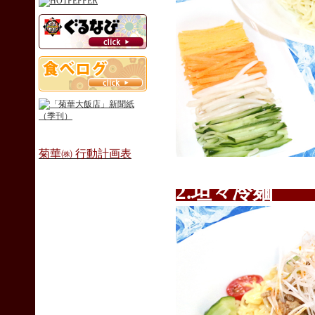
菊華㈱ 行動計画表
2.坦々冷